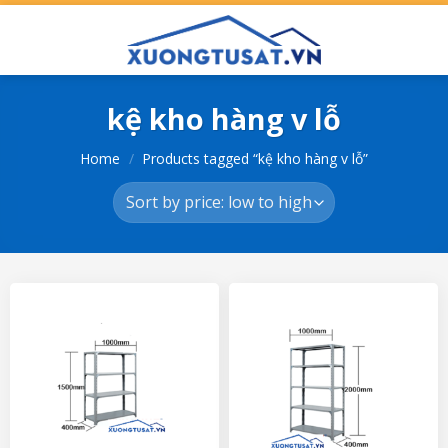
Skip
to
content
kệ kho hàng v lỗ
Home
/
Products tagged “kệ kho hàng v lỗ”