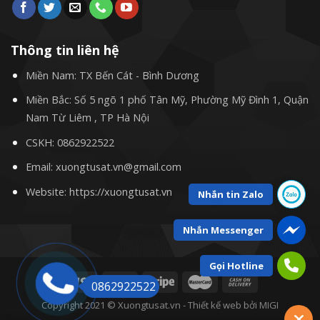
Thông tin liên hệ
Miền Nam: TX Bến Cát - Bình Dương
Miền Bắc: Số 5 ngõ 1 phố Tân Mỹ, Phường Mỹ Đình 1, Quận
Nam Từ Liêm , TP Hà Nội
CSKH:
0862922522
Email: xuongtusat.vn@gmail.com
Website: https://xuongtusat.vn
Nhắn tin Zalo
Nhắn Messenger
Gọi Hotline
0862922522
Copyright 2021 © Xuongtusat.vn -
Thiết kế web
bởi MIGI