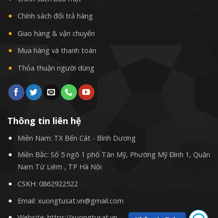
Chính sách đổi trả hàng
Giao hàng & vận chuyển
Mua hàng và thanh toán
Thỏa thuận người dùng
Thông tin liên hệ
Miền Nam: TX Bến Cát - Bình Dương
Miền Bắc: Số 5 ngõ 1 phố Tân Mỹ, Phường Mỹ Đình 1, Quận
Nam Từ Liêm , TP Hà Nội
CSKH:
0862922522
Email: xuongtusat.vn@gmail.com
Website: https://xuongtusat.vn