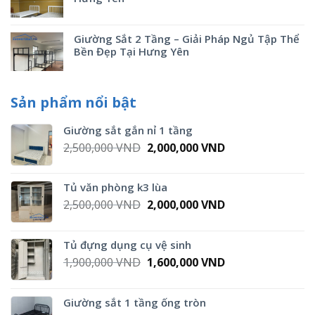
Giường Sắt 2 Tầng – Giải Pháp Ngủ Tập Thể
Bền Đẹp Tại Hưng Yên
Sản phẩm nổi bật
Giường sắt gắn nỉ 1 tầng
Original
Current
2,500,000
VND
2,000,000
VND
price
price
was:
is:
Tủ văn phòng k3 lùa
2,500,000 VND.
2,000,000 VND.
Original
Current
2,500,000
VND
2,000,000
VND
price
price
was:
is:
Tủ đựng dụng cụ vệ sinh
2,500,000 VND.
2,000,000 VND.
Original
Current
1,900,000
VND
1,600,000
VND
price
price
was:
is:
Giường sắt 1 tầng ống tròn
1,900,000 VND.
1,600,000 VND.