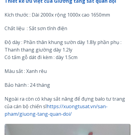
Thiết kế ưu việt của Giường tầng sắt quân đội
Kích thước : Dài 2000x rộng 1000x cao 1650mm
Chất liệu : Sắt sơn tĩnh điện
Độ dày : Phần thân khung sườn dày 1.8ly phần phụ :
Thanh thang giường dày 1.2ly
Có tấm gỗ dát đi kèm : dày 1.5cm
Màu sắt : Xanh rêu
Bảo hành : 24 tháng
Ngoài ra còn có khay sắt nâng để đựng balo tư trang
của cán bộ chiến sĩ
https://xuongtusat.vn/san-
pham/giuong-tang-quan-doi/