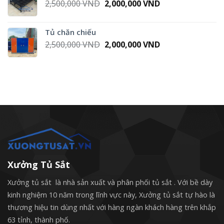
Original
Current
2,500,000
VND
2,000,000
VND
price
price
was:
is:
Tủ chăn chiếu
2,500,000 VND.
2,000,000 VND.
Original
Current
2,500,000
VND
2,000,000
VND
price
price
was:
is:
2,500,000 VND.
2,000,000 VND.
Xưởng Tủ Sắt
Xưởng tủ sắt là nhà sản xuất và phân phối tủ sắt . Với bề dày
kinh nghiệm 10 năm trong lĩnh vực này, Xưởng tủ sắt tự hào là
thương hiệu tin dùng nhất với hàng ngàn khách hàng trên khắp
63 tỉnh, thành phố.