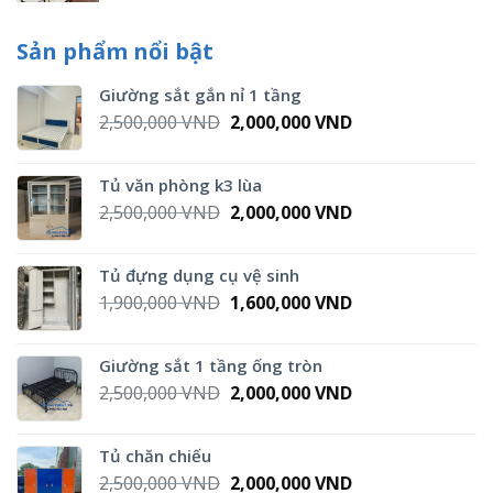
Sản phẩm nổi bật
Giường sắt gắn nỉ 1 tầng
Original
Current
2,500,000
VND
2,000,000
VND
price
price
was:
is:
Tủ văn phòng k3 lùa
2,500,000 VND.
2,000,000 VND.
Original
Current
2,500,000
VND
2,000,000
VND
price
price
was:
is:
Tủ đựng dụng cụ vệ sinh
2,500,000 VND.
2,000,000 VND.
Original
Current
1,900,000
VND
1,600,000
VND
price
price
was:
is:
Giường sắt 1 tầng ống tròn
1,900,000 VND.
1,600,000 VND.
Original
Current
2,500,000
VND
2,000,000
VND
price
price
was:
is:
Tủ chăn chiếu
2,500,000 VND.
2,000,000 VND.
Original
Current
2,500,000
VND
2,000,000
VND