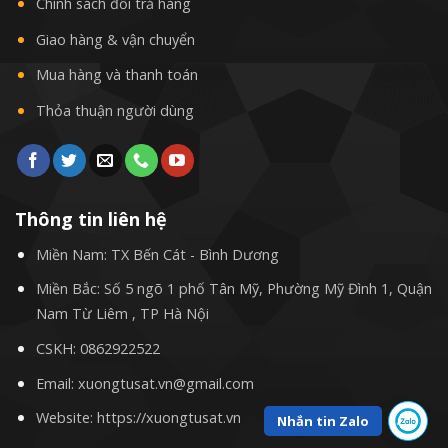
Chính sách đổi trả hàng
Giao hàng & vận chuyển
Mua hàng và thanh toán
Thỏa thuận người dùng
Thông tin liên hệ
Miền Nam: TX Bến Cát - Bình Dương
Miền Bắc: Số 5 ngõ 1 phố Tân Mỹ, Phường Mỹ Đình 1, Quận
Nam Từ Liêm , TP Hà Nội
CSKH:
0862922522
Email: xuongtusat.vn@gmail.com
Website: https://xuongtusat.vn
Nhắn tin Zalo