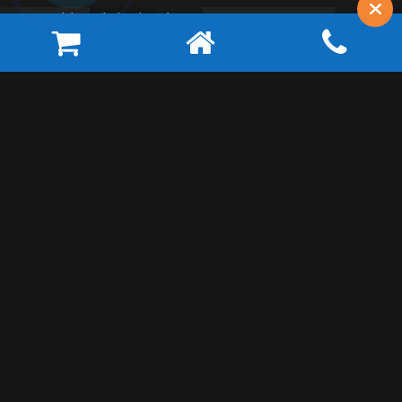
Mua hàng và thanh toán
Thỏa thuận người dùng
Thông tin liên hệ
Miền Nam: TX Bến Cát - Bình Dương
Miền Bắc: Số 5 ngõ 1 phố Tân Mỹ, Phường Mỹ Đình 1, Quận
Nam Từ Liêm , TP Hà Nội
CSKH:
0862922522
Email: xuongtusat.vn@gmail.com
Website: https://xuongtusat.vn