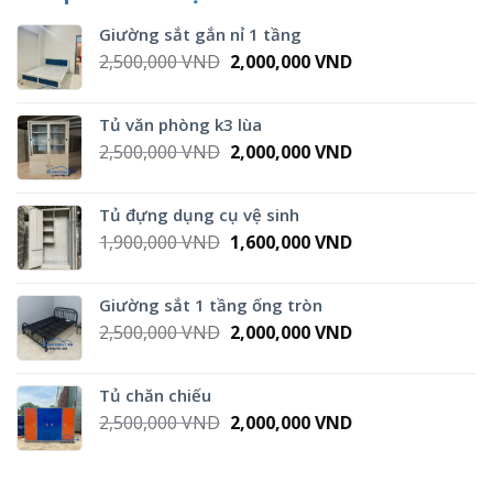
Giường sắt gắn nỉ 1 tầng
Original
Current
2,500,000
VND
2,000,000
VND
price
price
was:
is:
Tủ văn phòng k3 lùa
2,500,000 VND.
2,000,000 VND.
Original
Current
2,500,000
VND
2,000,000
VND
price
price
was:
is:
Tủ đựng dụng cụ vệ sinh
2,500,000 VND.
2,000,000 VND.
Original
Current
1,900,000
VND
1,600,000
VND
price
price
was:
is:
Giường sắt 1 tầng ống tròn
1,900,000 VND.
1,600,000 VND.
Original
Current
2,500,000
VND
2,000,000
VND
price
price
was:
is:
Tủ chăn chiếu
2,500,000 VND.
2,000,000 VND.
Original
Current
2,500,000
VND
2,000,000
VND
price
price
was:
is:
2,500,000 VND.
2,000,000 VND.