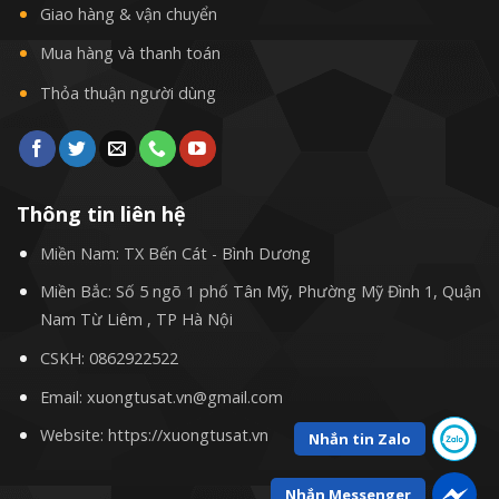
Giao hàng & vận chuyển
Mua hàng và thanh toán
Thỏa thuận người dùng
Thông tin liên hệ
Miền Nam: TX Bến Cát - Bình Dương
Miền Bắc: Số 5 ngõ 1 phố Tân Mỹ, Phường Mỹ Đình 1, Quận
Nam Từ Liêm , TP Hà Nội
CSKH:
0862922522
Email: xuongtusat.vn@gmail.com
Website: https://xuongtusat.vn
Nhắn tin Zalo
Nhắn Messenger