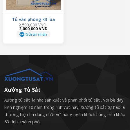
Tủ văn phòng k3 lùa
2,500,000
VND
Original
Current
2,000,000
VND
price
price
Gửi tin nhắn
was:
is:
2,500,000 VND.
2,000,000 VND.
Xưởng Tủ Sắt
Xưởng tủ sắt là nhà sản xuất và phân phối tủ sắt . Với bề dày
kinh nghiệm 10 năm trong lĩnh vực này, Xưởng tủ sắt tự hào là
thương hiệu tin dùng nhất với hàng ngàn khách hàng trên khắp
63 tỉnh, thành phố.