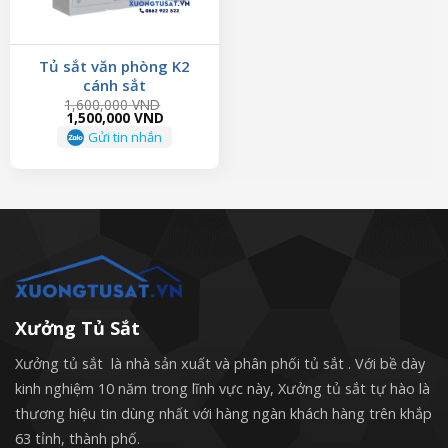
Tủ sắt văn phòng K2
cánh sắt
1,600,000
VND
Original
Current
1,500,000
VND
price
price
Gửi tin nhắn
was:
is:
1,600,000 VND.
1,500,000 VND.
Xưởng Tủ Sắt
Xưởng tủ sắt là nhà sản xuất và phân phối tủ sắt . Với bề dày
kinh nghiệm 10 năm trong lĩnh vực này, Xưởng tủ sắt tự hào là
thương hiệu tin dùng nhất với hàng ngàn khách hàng trên khắp
63 tỉnh, thành phố.