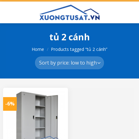
Skip
to
content
tủ 2 cánh
Home
/
Products tagged “tủ 2 cánh”
-6%