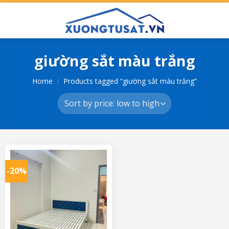
Skip
to
content
giường sắt màu trắng
Home
/
Products tagged “giường sắt màu trắng”
-20%