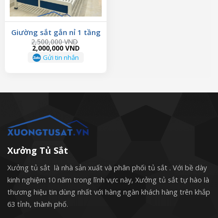
Giường sắt gắn nỉ 1 tầng
2,500,000
VND
Original
Current
2,000,000
VND
price
price
Gửi tin nhắn
was:
is:
2,500,000 VND.
2,000,000 VND.
Xưởng Tủ Sắt
Xưởng tủ sắt là nhà sản xuất và phân phối tủ sắt . Với bề dày
kinh nghiệm 10 năm trong lĩnh vực này, Xưởng tủ sắt tự hào là
thương hiệu tin dùng nhất với hàng ngàn khách hàng trên khắp
63 tỉnh, thành phố.