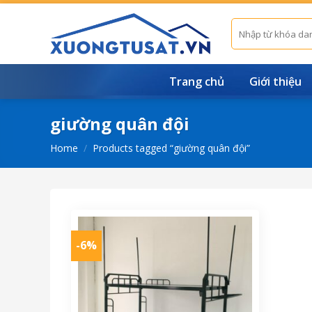
Skip
to
Search
for:
content
Trang chủ
Giới thiệu
giường quân đội
Home
/
Products tagged “giường quân đội”
-6%