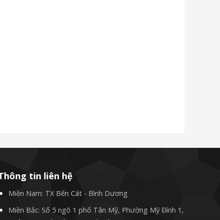
Thông tin liên hệ
Miền Nam: TX Bến Cát - Bình Dương
Miền Bắc: Số 5 ngõ 1 phố Tân Mỹ, Phường Mỹ Đình 1,