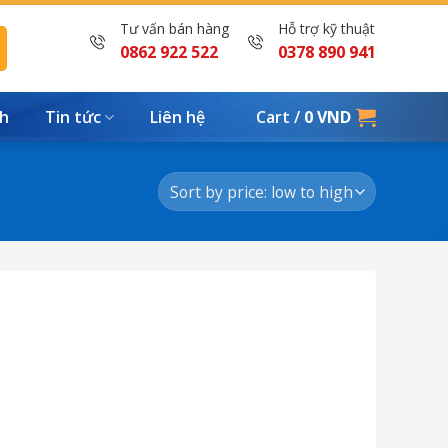
Tư vấn bán hàng
Hỗ trợ kỹ thuật
0862 922 522
0378 890 941
nh
Tin tức
Liên hệ
Cart /
0
VND