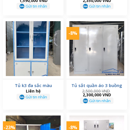
Original
Current
Original
Current
1,590,000
VND
2,350,000
VND
price
price
price
price
Gửi tin nhắn
Gửi tin nhắn
was:
is:
was:
is:
1,600,000 VND.
1,590,000 VND.
2,550,000 VND.
2,350,000
-8%
Tủ k3 đa sắc màu
Tủ sắt quần áo 3 buồng
Liên hệ
2,500,000
VND
Original
Current
2,300,000
VND
Gửi tin nhắn
price
price
Gửi tin nhắn
was:
is:
2,500,000 VND.
2,300,000
-23%
-8%