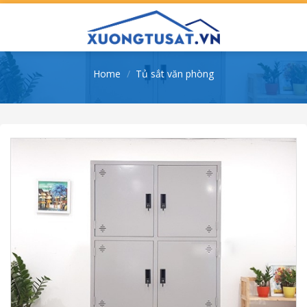
Skip
to
content
Home
/
Tủ sắt văn phòng